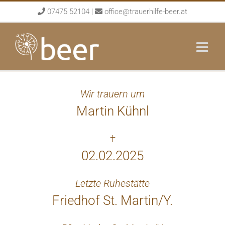
Skip
07475 52104
|
office@trauerhilfe-beer.at
to
content
Wir trauern um
Martin Kühnl
†
02.02.2025
Letzte Ruhestätte
Friedhof St. Martin/Y.