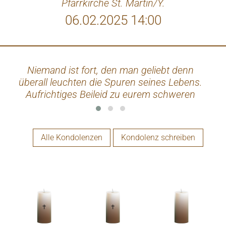
Pfarrkirche St. Martin/Y.
06.02.2025 14:00
Niemand ist fort, den man geliebt denn
Li
überall leuchten die Spuren seines Lebens.
Ante
Aufrichtiges Beileid zu eurem schweren
Verlust und viel Kraft für die Zukunft.
Manuela und Otto Traxler
Alle Kondolenzen
Kondolenz schreiben