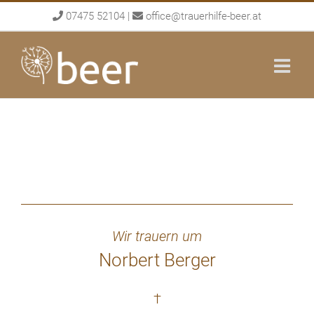
Skip
07475 52104
|
office@trauerhilfe-beer.at
to
content
Wir trauern um
Norbert Berger
†