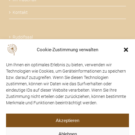
Kontakt
Rudolfsaal
Cookie-Zustimmung verwalten
Über uns
Um Ihnen ein optimales Erlebnis zu bieten, verwenden wir
Technologien wie Cookies, um Geräteinformationen zu speichern
bzw. darauf zuzugreifen. Wenn Sie diesen Technologien
zustimmen, können wir Daten wie das Surfverhalten oder
24 STUNDEN FÜR SIE DA
eindeutige IDs auf dieser Website verarbeiten. Wenn Sie Ihre
Zustimmung nicht erteilen oder zurückziehen, können bestimmte
07475 / 52104
Merkmale und Funktionen beeinträchtigt werden.
office@trauerhilfe-beer.at
Akzeptieren
Ablehnen