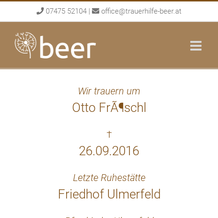
Skip
07475 52104
|
office@trauerhilfe-beer.at
to
content
Wir trauern um
Otto FrÃ¶schl
†
26.09.2016
Letzte Ruhestätte
Friedhof Ulmerfeld