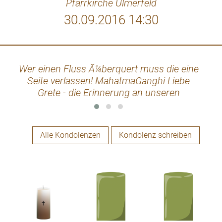
Pfarrkirche Ulmerfeld
30.09.2016 14:30
Wer einen Fluss Ã¼berquert muss die eine
Niem
Seite verlassen! MahatmaGanghi Liebe
Ã
Grete - die Erinnerung an unseren
Lebe
Nachbarn Otto bleibt ! Aufrichtige
Anteilnahme Petra und Karl Ehardt
Alle Kondolenzen
Kondolenz schreiben