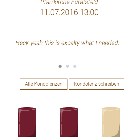
Pfarrkirche Euratsfeld
11.07.2016 13:00
Heck yeah this is excalty what I needed.
Der
Bei
Ott
gege
ist,
Alle Kondolenzen
Kondolenz schreiben
Schw
ihn
Seg
heil
mi
sich