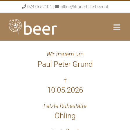
Skip
07475 52104
|
office@trauerhilfe-beer.at
to
content
Wir trauern um
Paul Peter Grund
†
10.05.2026
Letzte Ruhestätte
Öhling