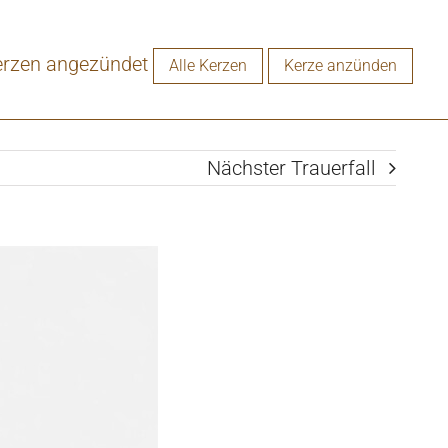
Könne
vermi
erzen angezündet
Alle Kerzen
Kerze anzünden
Nächster Trauerfall