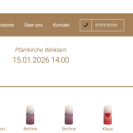
andorte
Über uns
Kontakt
07475 52104
Pfarrkirche Winklarn
15.01.2026 14:00
年还跟您联系了，以为不久就能见到您。还记得
Liebe Ange
着我的刚满一岁的孩子，现在他都快十岁
Beileid 
将我的演唱状态从生产后调整到顺利的考
Tod und
坚持站在歌剧舞台上。有太多的话来不及
erlebt h
请您接受我对您的怀念。
Gesangspä
Gottfried & Doris Holzinger
Bettina
Bettina
Klaus