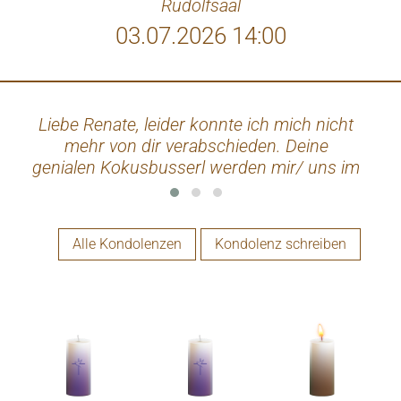
Rudolfsaal
03.07.2026 14:00
Liebe Renate, leider konnte ich mich nicht
Mö
mehr von dir verabschieden. Deine
de
genialen Kokusbusserl werden mir/ uns im
Gru
Team, immer in Erinnerung bleiben. Ruhe
in Frieden!!
Alle Kondolenzen
Kondolenz schreiben