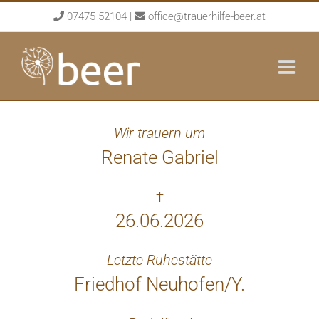
Skip
07475 52104
|
office@trauerhilfe-beer.at
to
content
Wir trauern um
Renate Gabriel
†
26.06.2026
Letzte Ruhestätte
Friedhof Neuhofen/Y.