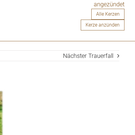
angezündet
n. In meinen Gedanken stelle ich mir vor,
 eine letzte Reise antritt – genauso
Alle Kerzen
euerlich wie damals, als er die Welt
Kerze anzünden
 Reise den Frieden finden, den er verdient
hat.
Nächster Trauerfall