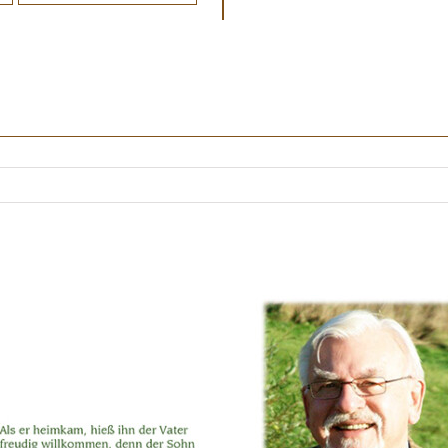
Herausforderungen zu stelle
dass seine Seele jetzt
unerschrocken und abent
erkundete. Möge er auf dieser