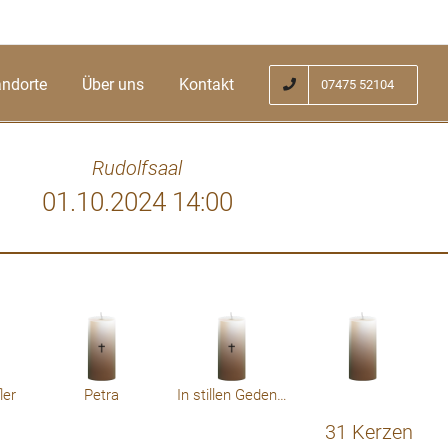
andorte
Über uns
Kontakt
07475 52104
Rudolfsaal
01.10.2024 14:00
tzter Kunde, sondern auch ein Mensch, der
iche Energie und seine Leidenschaft für
uckt hat. Sein Lebensweg war geprägt von
st. Ich denke an die vielen Geschichten
lt erkundete und in verschiedenen Ländern
ler
Petra
In stillen Gedenken letzte Grüße
e nach neuen Erfahrungen. Auch im hohen
31 Kerzen
 gescheut, Neues zu wagen und sich