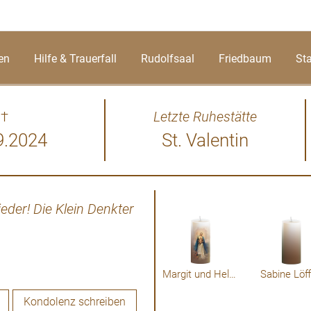
en
Hilfe & Trauerfall
Rudolfsaal
Friedbaum
St
†
Letzte Ruhestätte
9.2024
St. Valentin
eder! Die Klein Denkter
Er war nicht nur ein geschä
mich durch seine unermüdl
neue Projekte tief beeindr
Neugierde und Abenteuerlu
seiner Reisen, als er die We
Margit und Helmut Friedrich
Sabine Löff
lebte – immer auf der Such
Kondolenz schreiben
Alter hat er sich nie