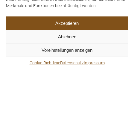
Merkmale und Funktionen beeinträchtigt werden.
Akzeptieren
Ablehnen
Voreinstellungen anzeigen
Angelika und Fidi Schnabler
Cookie-Richtlinie
Datenschutz
Impressum
10.05.2023