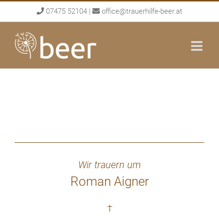
Skip
07475 52104
|
office@trauerhilfe-beer.at
to
content
Wir trauern um
Roman Aigner
†