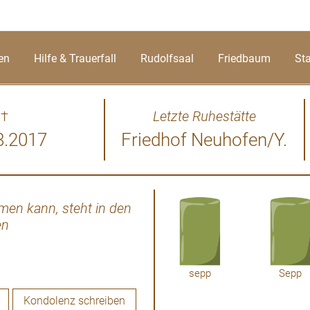
en
Hilfe & Trauerfall
Rudolfsaal
Friedbaum
St
†
Letzte Ruhestätte
8.2017
Friedhof Neuhofen/Y.
en kann, steht in den
Auf einmal bist du nicht m
en
Herzen bleibst du uns ganz n
Nun ruhe sanft und geh in 
sepp
Sepp
Kondolenz schreiben