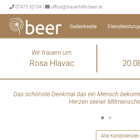
Skip
07475 52104
|
office@trauerhilfe-beer.at
to
content
Gedenkseite
Dienstleistung
Wir trauern um
Rosa Hlavac
20.0
Das schönste Denkmal das ein Mensch bekomm
Herzen seiner Mitmensch
Alle Kondolenzen