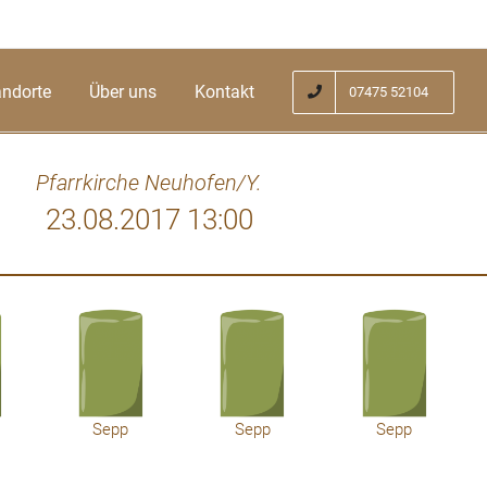
andorte
Über uns
Kontakt
07475 52104
Pfarrkirche Neuhofen/Y.
23.08.2017 13:00
ehr da, und keiner kanns verstehen. Im
ah, bei jedem Schritt, bei dem wir gehen.
Frieden, denk immer dran, dass wir dich
lieben.
Sepp
Sepp
Sepp