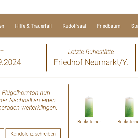
en
Hilfe & Trauerfall
Rudolfsaal
Friedbaum
St
†
Letzte Ruhestätte
9.2024
Friedhof Neumarkt/Y.
r Flügelhornton nun
Es ist schwer tröstende Wo
her Nachhall an einen
uns einen Teil unseres Wege
eraden weiterklingen.
Aufrichtige Anteilnahme 
h" des Musikvereins St.
Becksteiner
Beckstein
Kondolenz schreiben