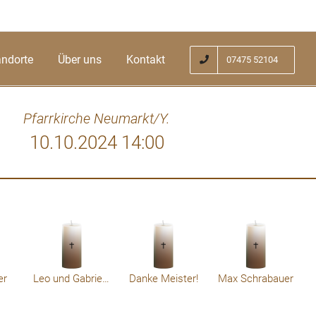
andorte
Über uns
Kontakt
07475 52104
Pfarrkirche Neumarkt/Y.
10.10.2024 14:00
rte zu finden, wenn sich ein Mensch, der
Habe mit
s begleitet hat, für immer verabschiedet.
entbietet Familie Potzmader Roland und
Dagmar
er
Leo und Gabriele Baumgartner
Danke Meister!
Max Schrabauer