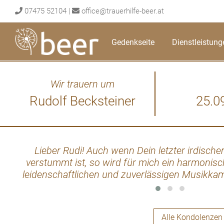
Skip
07475 52104
|
office@trauerhilfe-beer.at
to
content
Gedenkseite
Dienstleistung
Wir trauern um
Rudolf Becksteiner
25.0
Lieber Rudi! Auch wenn Dein letzter irdische
verstummt ist, so wird für mich ein harmonisc
leidenschaftlichen und zuverlässigen Musikkam
Ein letztes "Musik - RUHT!" aus dem "hohen Blec
Martin-Karlsbach.
Alle Kondolenzen