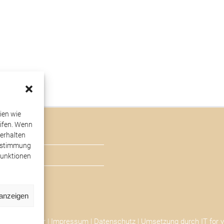
ien wie
ifen. Wenn
erhalten
Zustimmung
Funktionen
 anzeigen
auerhilfe Beer |
Impressum
|
Datenschutz
| Umsetzung durch
IT for 