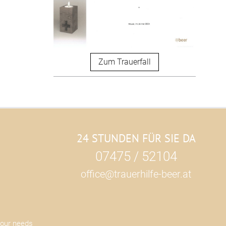
Zum Trauerfall
24 STUNDEN FÜR SIE DA
07475 / 52104
office@trauerhilfe-beer.at
your needs