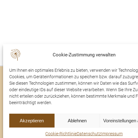
Cookie-Zustimmung verwalten
Um Ihnen ein optimales Erlebnis zu bieten, verwenden wir Technolog
Cookies, um Geräteinformationen zu speichern bzw. darauf zuzugre
Trauerfälle
Rudolfsaal
Sie diesen Technologien zustimmen, können wir Daten wie das Surfv
oder eindeutige IDs auf dieser Website verarbeiten. Wenn Sie Ihre 
Im Trauerfall
Über uns
nicht erteilen oder zurückziehen, können bestimmte Merkmale und 
beeinträchtigt werden.
Kontakt
Akzeptieren
Ablehnen
Voreinstellungen
Cookie-Richtlinie
Datenschutz
Impressum
© 2022 Tr