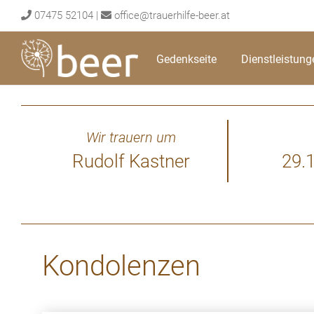
Skip
07475 52104
|
office@trauerhilfe-beer.at
to
content
Gedenkseite
Dienstleistung
Wir trauern um
Rudolf Kastner
29.
Kondolenzen