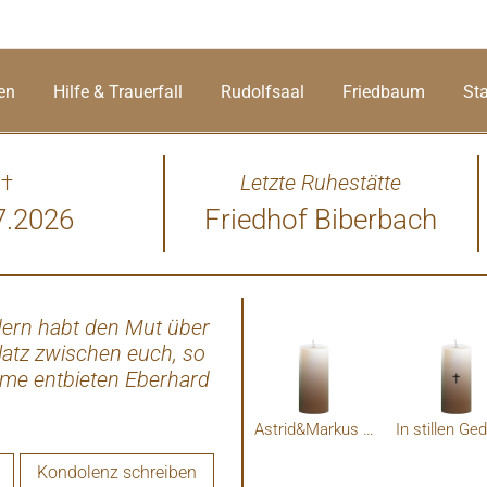
en
Hilfe & Trauerfall
Rudolfsaal
Friedbaum
St
†
Letzte Ruhestätte
7.2026
Friedhof Biberbach
ndern habt den Mut über
Aufrichtige Anteilnahme und 
latz zwischen euch, so
die schönen Erinnerungen T
ahme entbieten Eberhard
Astrid&Markus Heindl
Kondolenz schreiben