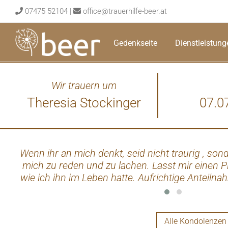
Skip
07475 52104
|
office@trauerhilfe-beer.at
to
content
Gedenkseite
Dienstleistung
Wir trauern um
Theresia Stockinger
07.0
Wenn ihr an mich denkt, seid nicht traurig , so
mich zu reden und zu lachen. Lasst mir einen P
wie ich ihn im Leben hatte. Aufrichtige Anteiln
und Gerlinde Steinmetz
Alle Kondolenzen