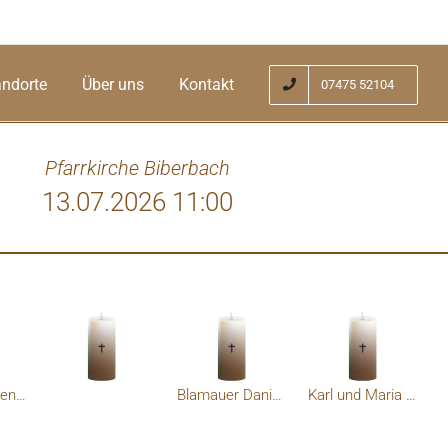
andorte
Über uns
Kontakt
07475 52104
Pfarrkirche Biberbach
13.07.2026 11:00
viel Kraft in dieser schweren Zeit. Mögen
rost schenken. Rosa Dornhofer samt Fam.
In stillen Gedenken letzte Grüße
Blamauer Daniela
Karl und Maria Pihringer