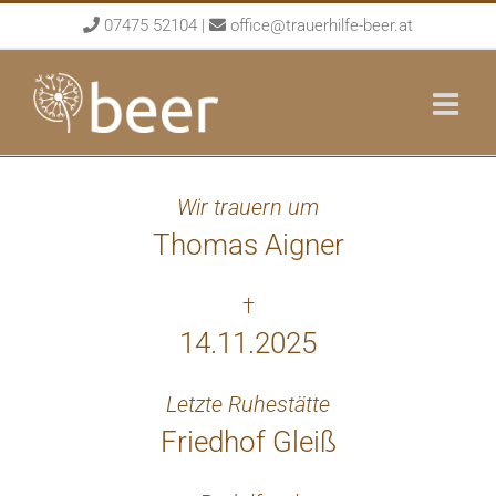
Skip
07475 52104
|
office@trauerhilfe-beer.at
to
content
Wir trauern um
Thomas Aigner
†
14.11.2025
Letzte Ruhestätte
Friedhof Gleiß