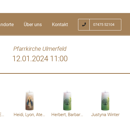
andorte
Über uns
Kontakt
07475 52104
Pfarrkirche Ulmerfeld
12.01.2024 11:00
ns untergeht leuchten die Sterne der
Liebe
er wir werden Dich vermissen.
gesehen..
Hansi, Ines, Emma, Frida, OJ
Heidi, Lyon, Atena und Andi
Herbert, Barbara,Flo,Pauli Klaus
Justyna Winter