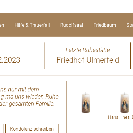
en
Hilfe & Trauerfall
Rudolfsaal
Friedbaum
St
†
Letzte Ruhestätte
2.2023
Friedhof Ulmerfeld
 uns nur mit dem
Wenn die Sonne des Lebe
eng ma uns wieder. Ruhe
Erinnerung Volk
 der gesamten Familie.
Kondolenz schreiben