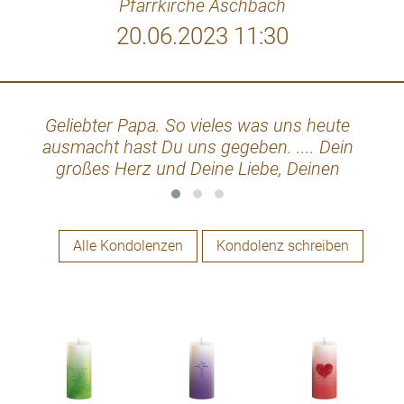
Pfarrkirche Aschbach
20.06.2023 11:30
Geliebter Papa. So vieles was uns heute
ausmacht hast Du uns gegeben. .... Dein
großes Herz und Deine Liebe, Deinen
Humor, Deine Redegewandheit und Deine
Sprüche (die uns vielleicht nicht immer
gefallen haben) Deine Liebe zu Tieren. Die
Alle Kondolenzen
Kondolenz schreiben
Liebe zu Pflanzen sieht man in unseren
Gärten. Die letzten Jahre waren nicht leicht
aber Alle haben ihr Bestes gegeben,vor
allem Mama. Wir wünschen Dir einen
Himmel wie Du ihn Dir erträumt hast. Mit
Kühen und Hühnern, Fuchsien und
Pelargonien und Musik von Nana