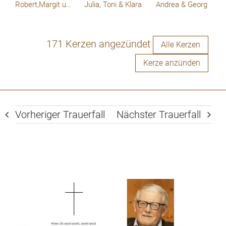
Mouskouri. Ruhe in Frieden ❤️Pfiat di Papa
Robert,Margit und Kinder
Julia, Toni & Klara
Andrea & Georg
171 Kerzen angezündet
Alle Kerzen
Kerze anzünden
Vorheriger Trauerfall
Nächster Trauerfall