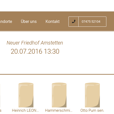
andorte
Über uns
Kontakt
07475 52104
Neuer Friedhof Amstetten
20.07.2016 13:30
re, it abeosutlly helps me out.
Exemert
s
Heinrich LEONHARTSBERGER
Hammerschmid Gü und Gerti
Otto Pum sen.