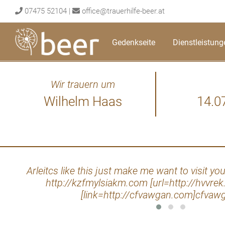
Skip
07475 52104
|
office@trauerhilfe-beer.at
to
content
Gedenkseite
Dienstleistung
Wir trauern um
Wilhelm Haas
14.0
Arleitcs like this just make me want to visit y
http://kzfmylsiakm.com [url=http://hvvrek
[link=http://cfvawgan.com]cfvawg