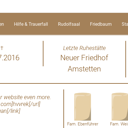
en
Hilfe & Trauerfall
Rudolfsaal
Friedbaum
St
†
Letzte Ruhestätte
7.2016
Neuer Friedhof
Amstetten
our website even more.
Heck of a job the
.com]hvvrek[/url]
an[/link]
Fam. Ebenführer
Fam. Wei