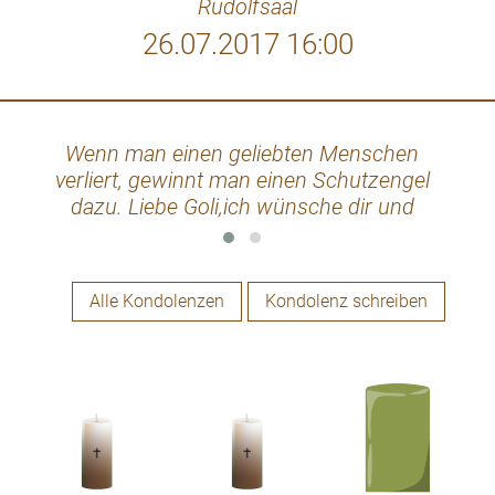
Rudolfsaal
26.07.2017 16:00
Wenn man einen geliebten Menschen
Mi
verliert, gewinnt man einen Schutzengel
un
dazu. Liebe Goli,ich wünsche dir und
Zöch
deiner Familie viel Kraft in dieser schweren
Zeit. Danke für alles was ich als Patenkind
bekommen habe. Meine aufrichtige
Alle Kondolenzen
Kondolenz schreiben
Anteilnahme Patenkind
Monika,Hermann,Lisa