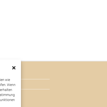
ien wie
ifen. Wenn
erhalten
Zustimmung
Funktionen