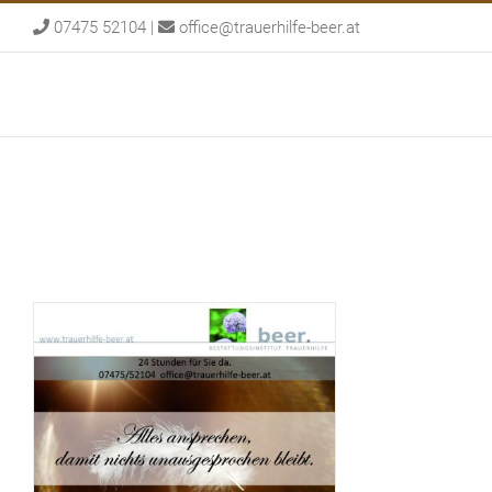
Skip
07475 52104
|
office@trauerhilfe-beer.at
to
content
Gedenkseite
Dienstleistung