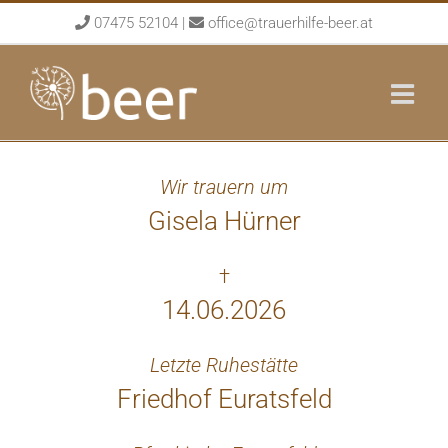
Skip
07475 52104
|
office@trauerhilfe-beer.at
to
content
Wir trauern um
Gisela Hürner
†
14.06.2026
Letzte Ruhestätte
Friedhof Euratsfeld