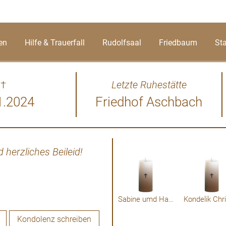
en
Hilfe & Trauerfall
Rudolfsaal
Friedbaum
St
†
Letzte Ruhestätte
1.2024
Friedhof Aschbach
herzliches Beileid!
Ruhen Sie in Frieden Herr
bester Erinnerung bleib
Sabine umd Hans
Kondolenz schreiben