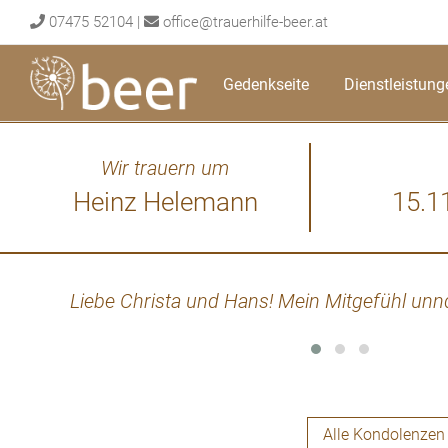
Skip
07475 52104
|
office@trauerhilfe-beer.at
to
content
Gedenkseite
Dienstleistung
Wir trauern um
Heinz Helemann
15.1
Liebe Christa und Hans! Mein Mitgefühl unnd 
Alle Kondolenzen