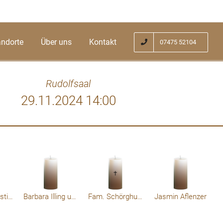
andorte
Über uns
Kontakt
07475 52104
Rudolfsaal
29.11.2024 14:00
 Helemann. Für uns werden Sie immer in
Aufri
en. Aufrichtiges Beileid der Familie.
Kondelik Christiane
Barbara Illing und Gottfried Spreitzer
Fam. Schörghuber
Jasmin Aflenzer