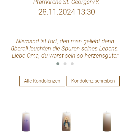
Pfarrkirche St. Georgen/Y.
28.11.2024 13:30
Niemand ist fort, den man geliebt denn
,,J
überall leuchten die Spuren seines Lebens.
Lieb
Liebe Oma, du warst sein so herzensguter
M
Mensch. Mir bleibt die Erinnerung an
unsere gemeinsame Zeit. Ich werde dich
vermissen! Pfiat di!
Alle Kondolenzen
Kondolenz schreiben