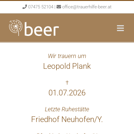
Skip
07475 52104
|
office@trauerhilfe-beer.at
to
content
Wir trauern um
Leopold Plank
†
01.07.2026
Letzte Ruhestätte
Friedhof Neuhofen/Y.