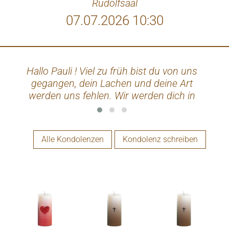
Rudolfsaal
07.07.2026 10:30
Hallo Pauli ! Viel zu früh bist du von uns
Pfiat
gegangen, dein Lachen und deine Art
Brü
werden uns fehlen. Wir werden dich in
Ant
dankbarer Erinnerung bewahren und dich
niemals vergessen. Ein letzter Gruß von
deinen Kolleginnen und Kollegen des
Alle Kondolenzen
Kondolenz schreiben
Rathauses sowie vom WSZ
Waidhofen/Ybbs.